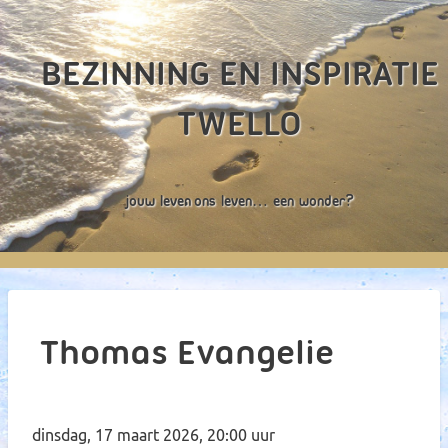
Overslaan
en
BEZINNING EN INSPIRATIE
naar
de
TWELLO
inhoud
gaan
JOUW LEVEN, ONS LEVEN… EEN WONDER?
Main
navigation
Thomas Evangelie
dinsdag, 17 maart 2026, 20:00 uur